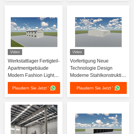
Video
Video
Werkstattlager Fertigteil-
Vorfertigung Neue
Apartmentgebäude
Technologie Design
Modern Fashion Light
Moderne Stahlkonstruktion
Building
Werkstatt
Plaudern Sie Jetzt '
Plaudern Sie Jetzt '
Stahlkonstruktion
Fertighaus