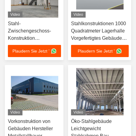
Video
Video
Stahl-
Stahlkonstruktionen 1000
Zwischengeschoss-
Quadratmeter Lagerhalle
Konstruktion
Vorgefertigtes Gebäude
Vorgefertigtes
Metallgebäude-Bausatz
Plaudern Sie Jetzt '
Plaudern Sie Jetzt '
Leichtstahlrahmenhaus
Stahlkonstruktionslager
Video
Video
Vorkonstruktion von
Öko-Stahlgebäude
Gebäuden Hersteller
Leichtgewicht
Metallstallbauer
Stahlrahmen Bau