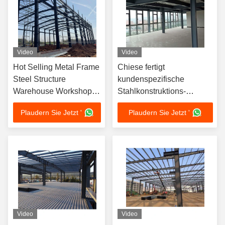
Video
Video
Hot Selling Metal Frame
Chiese fertigt
Steel Structure
kundenspezifische
Warehouse Workshop
Stahlkonstruktions-
Hangar Building Without
Gewerbe-Werkstatt-
Plaudern Sie Jetzt '
Plaudern Sie Jetzt '
Middle Columns
Lagerhallen für
Industriegebiete
Video
Video