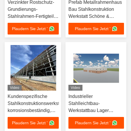
Verzinkter Rostschutz-
Prefab Metallrahmenhaus
Grundierungs-
Bau Stahlkonstruktion
Stahlrahmen-Fertigteil-
Werkstatt Schöne &
Stahlkonstruktionsgebäude
Robuste Struktur
Plaudern Sie Jetzt '
Plaudern Sie Jetzt '
für Industrie-Lagerhallen
Video
Video
Kundenspezifische
Industrieller
Stahlkonstruktionswerkstatt,
Stahlleichtbau-
korrosionsbeständig,
Werkstattbau Lager
erdbebensicher
Stahlfertigbau
Plaudern Sie Jetzt '
Plaudern Sie Jetzt '