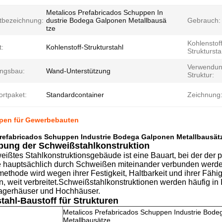
Metalicos Prefabricados Schuppen In
tbezeichnung:
dustrie Bodega Galponen Metallbausä
Gebrauch:
tze
Kohlenstoff
t:
Kohlenstoff-Strukturstahl
Struktursta
Verwendun
ngsbau:
Wand-Unterstützung
Struktur:
ortpaket:
Standardcontainer
Zeichnung
pen für Gewerbebauten
Prefabricados Schuppen Industrie Bodega Galponen Metallbausät
bung der Schweißstahlkonstruktion
eißtes Stahlkonstruktionsgebäude ist eine Bauart, bei der der
ie hauptsächlich durch Schweißen miteinander verbunden werde
thode wird wegen ihrer Festigkeit, Haltbarkeit und ihrer Fähi
en, weit verbreitet.Schweißstahlkonstruktionen werden häufig i
agerhäuser und Hochhäuser.
ahl-Baustoff für Strukturen
Metalicos Prefabricados Schuppen Industrie Bod
Metallbausätze