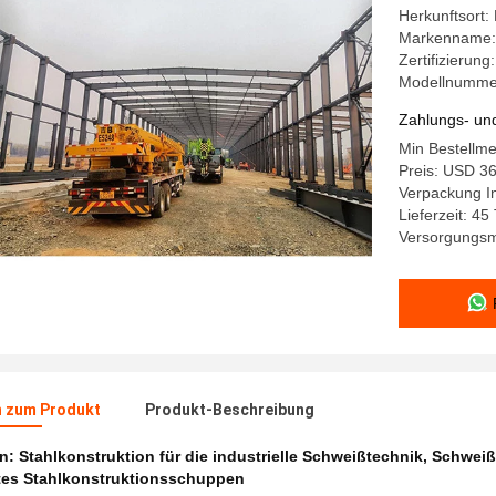
Herkunftsort:
Markenname:
Zertifizierun
Modellnumme
Zahlungs- un
Min Bestellm
Preis: USD 3
Verpackung In
Lieferzeit: 45
Versorgungsm
n zum Produkt
Produkt-Beschreibung
en:
Stahlkonstruktion für die industrielle Schweißtechnik
,
Schweiß
es Stahlkonstruktionsschuppen