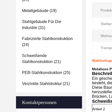
Produk
Metallgebäude
(19)
Stahlgebäude Für Die
Stahlar
Industrie
(31)
Wohnu
Fabrizierte Stahlkonstruktion
(24)
Transp
Schweißende
Stahlschup
Stahlkonstruktion
(21)
Metalicos 
PEB-Stahlkonstruktion
(25)
Beschrei
Ein geschw
besteht, d
Verzinkte Stahlstruktur
(21)
Diese Baume
herzustell
Brücken, L
Schweißst
Kontaktpersonen
Artikel 2