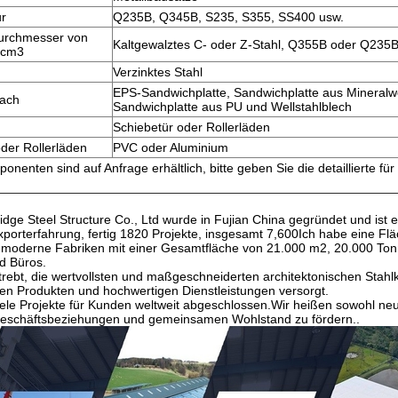
ur
Q235B, Q345B, S235, S355, SS400 usw.
urchmesser von
Kaltgewalztes C- oder Z-Stahl, Q355B oder Q235
 cm3
Verzinktes Stahl
EPS-Sandwichplatte, Sandwichplatte aus Mineralwo
ach
Sandwichplatte aus PU und Wellstahlblech
Schiebetür oder Rollerläden
der Rollerläden
PVC oder Aluminium
nenten sind auf Anfrage erhältlich, bitte geben Sie die detaillierte fü
ge Steel Structure Co., Ltd wurde in Fujian China gegründet und ist ei
porterfahrung, fertig 1820 Projekte, insgesamt 7,600Ich habe eine F
moderne Fabriken mit einer Gesamtfläche von 21.000 m2, 20.000 Tonne
d Büros.
trebt, die wertvollsten und maßgeschneiderten architektonischen Sta
ven Produkten und hochwertigen Dienstleistungen versorgt.
iele Projekte für Kunden weltweit abgeschlossen.Wir heißen sowohl n
Geschäftsbeziehungen und gemeinsamen Wohlstand zu fördern..