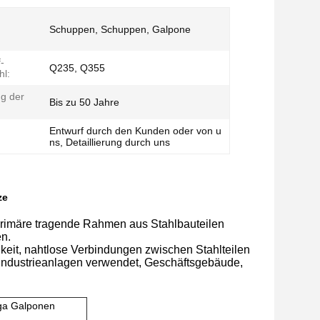
Schuppen, Schuppen, Galpone
-
Q235, Q355
hl:
g der
Bis zu 50 Jahre
Entwurf durch den Kunden oder von u
:
ns, Detaillierung durch uns
ze
 primäre tragende Rahmen aus Stahlbauteilen
n.
gkeit, nahtlose Verbindungen zwischen Stahlteilen
n Industrieanlagen verwendet, Geschäftsgebäude,
ega Galponen