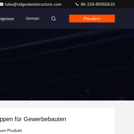
luke@ridgesteelstructure.com
86-159-85955610
eignisse
Plaudern
German
uppen für Gewerbebauten
zum Produkt