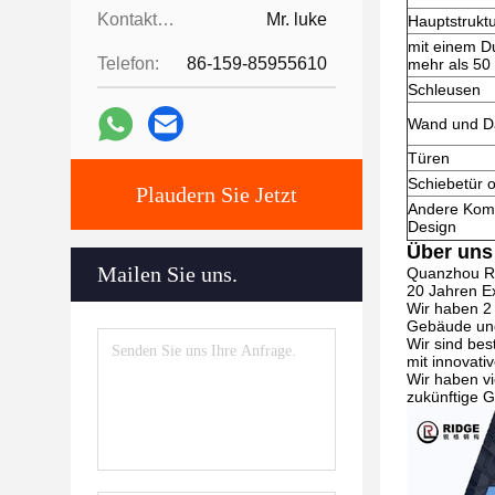
Kontaktpersonen:
Mr. luke
Hauptstrukt
mit einem D
Telefon:
86-159-85955610
mehr als 50
Schleusen
Wand und D
Türen
Schiebetür o
Plaudern Sie Jetzt
Andere Kompo
Design
Über uns
Mailen Sie uns.
Quanzhou Rid
20 Jahren Ex
Wir haben 2 
Gebäude un
Wir sind bes
mit innovati
Wir haben v
zukünftige 