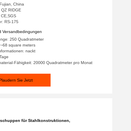
 Fujian, China
 QZ RIDGE
g: CE,SGS
r: RS-175
d Versandbedingungen
enge: 250 Quadratmeter
6~68 square meters
formationen: nackt
 Tage
aterial-Fähigkeit: 20000 Quadratmeter pro Monat
Plaudern Sie Jetzt
schuppen für Stahlkonstruktionen
,